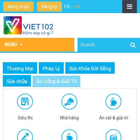
Đăng nhập
Đăng ký
EN
VN
MENU
Thương Mại
Pháp Lý
Sức Khỏe Đời Sống
Sửa chữa
Ăn Uống & Giải Trí
Siêu thị
Nhà hàng
Ăn vặt & giải trí