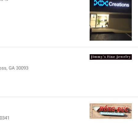
ross, GA 30093
30341