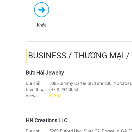
Khác
BUSINESS / THƯƠNG MẠI /
Đức Hải Jewelry
Địa chỉ:
5385 Jimmy Carter Blvd ste 200, Norcros
Điện thoại:
(470) 294-0063
Views:
61257
HN Creations LLC
Địa chỉ:
5269 Buford Hwy Suite 22, Doraville, GA 3