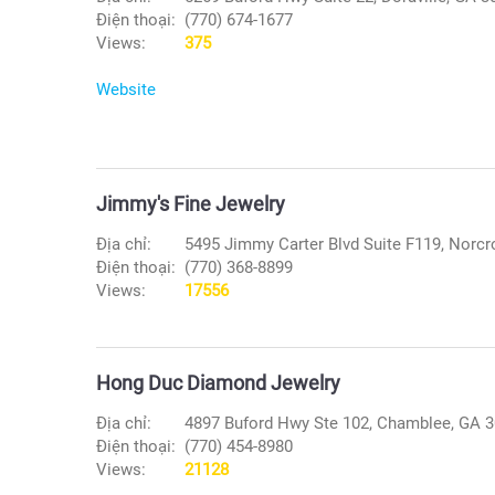
Điện thoại:
(770) 674-1677
Views:
375
Website
Jimmy's Fine Jewelry
Địa chỉ:
5495 Jimmy Carter Blvd Suite F119, Norc
Điện thoại:
(770) 368-8899
Views:
17556
Hong Duc Diamond Jewelry
Địa chỉ:
4897 Buford Hwy Ste 102, Chamblee, GA 
Điện thoại:
(770) 454-8980
Views:
21128