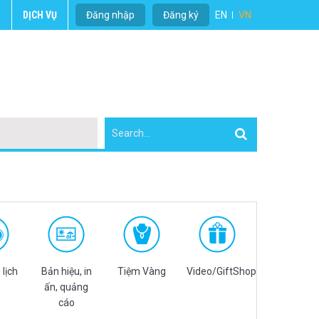
U
DỊCH VỤ
Đăng nhập
Đăng ký
EN
VN
 lịch
Bản hiệu, in
Tiệm Vàng
Video/GiftShop
ấn, quảng
cáo