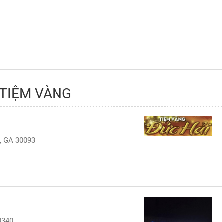
 TIỆM VÀNG
s, GA 30093
0340