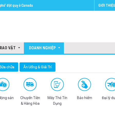
hố' đột quỵ ở Canada
GIỚI THIỆ
RAO VẶT
DOANH NGHIỆP
Sửa chữa
Ăn Uống & Giải Trí
động sản
Chuyển Tiền
Máy Thẻ Tín
Bảo hiểm
Đại lý du
& Hàng Hóa
Dụng