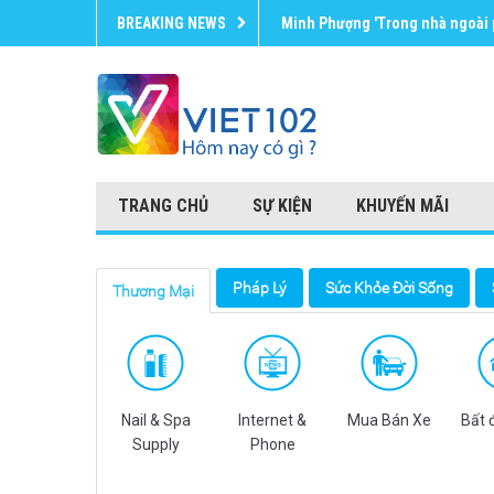
BREAKING NEWS
Minh Phượng 'Trong nhà ngoài p
TRANG CHỦ
SỰ KIỆN
KHUYẾN MÃI
Pháp Lý
Sức Khỏe Đời Sống
Thương Mại
Nail & Spa
Internet &
Mua Bán Xe
Bất 
Supply
Phone