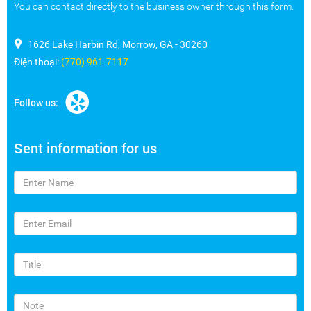
You can contact directly to the business owner through this form.
1626 Lake Harbin Rd, Morrow, GA - 30260
Điện thoại:
(770) 961-7117
Follow us:
Sent information for us