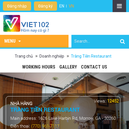
Đăng nhập
Đăng ký
EN
VN
MENU
Trang chủ
Doanh nghiệp
Tràng Tiền Restaurant
WORKING HOURS
GALLERY
CONTACT US
Views:
12452
NHÀ HÀNG
TRÀNG TIỀN RESTAURANT
Main address:
1626 Lake Harbin Rd, Morrow, GA - 30260
Điện thoại:
(770) 961-7117