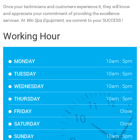
Once your technicians and customers experience it, they will know
and appreciate your commitment of providing the excellence
services. At
Win Spa Equipment
, we commit to your SUCCESS !
Working Hour
MONDAY
10am : 5pm
TUESDAY
10am : 5pm
WEDNESDAY
10am : 5pm
THURSDAY
10am : 5pm
FRIDAY
Close
SATURDAY
Close
SUNDAY
10am : 5pm