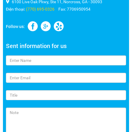
6100 Live Oak Pkwy, Ste 11, Norcross, GA - 30093
Điện thoại:
(770) 695-0326
Fax:
7706950954
Follow us:
Sent information for us