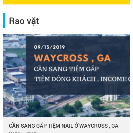
Rao vặt
CẦN SANG GẤP TIỆM NAIL Ở WAYCROSS , GA