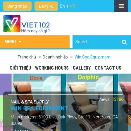
Đăng nhập
Đăng ký
EN
VN
MENU
Trang chủ
Doanh nghiệp
Win Spa Equipment
GIỚI THIỆU
WORKING HOURS
GALLERY
CONTACT US
Views:
13186
NAIL & SPA SUPPLY
WIN SPA EQUIPMENT
Main address:
6100 Live Oak Pkwy, Ste 11, Norcross, GA -
30093